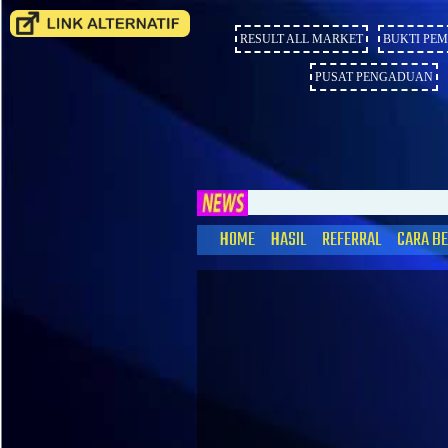
RESULT ALL MARKET
BUKTI PE
PUSAT PENGADUAN
HOME
HASIL
REFERRAL
CARA B