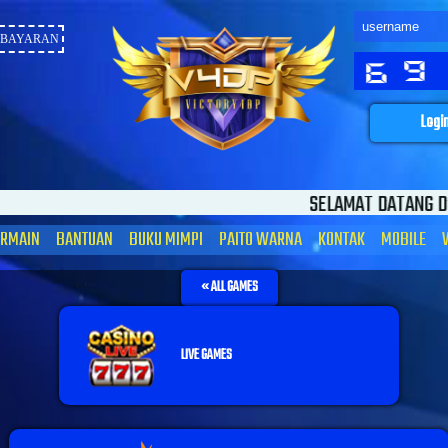
MBAYARAN
Logi
SELAMAT DATANG DI VICT
ERMAIN
BANTUAN
BUKU MIMPI
PAITO WARNA
KONTAK
MOBILE
« ALL GAMES
LIVE GAMES