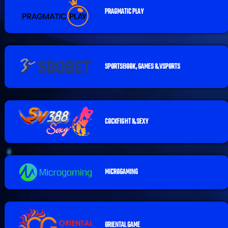
PRAGMATIC PLAY
SPORTSBOOK, GAMES & VSPORTS
COCKFIGHT & SEXY
MICROGAMING
ORIENTAL GAME