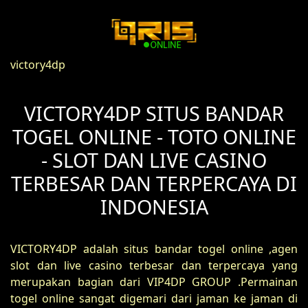
victory4dp
VICTORY4DP SITUS BANDAR
TOGEL ONLINE - TOTO ONLINE
- SLOT DAN LIVE CASINO
TERBESAR DAN TERPERCAYA DI
INDONESIA
VICTORY4DP adalah situs bandar togel online ,agen
slot dan live casino terbesar dan terpercaya yang
merupakan bagian dari VIP4DP GROUP .Permainan
togel online sangat digemari dari jaman ke jaman di