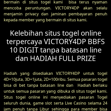
bermain di situs togel kami bisa terus nyaman
mencoba peruntungan. VICTORY4DP akan selalu
menjamin privacy dan jaminan pembayaran penuh
kepada member yang bermain di situs kami.
Kelebihan situs togel online
terpercaya VICTORY4DP BBFS
10 DIGIT tanpa batasan line
dan HADIAH FULL PRIZE
Hadiah yang disediakan VICTORY4DP untuk togel
4D=10juta, 3D=1juta, 2D=100ribu. Semua pasaran togel
bisa di bet tanpa batasan line dan Hadiah berlaku
untuk semua pasaran yang dibuka di situs togel kami.
Situs togel online ini menyediakan pasaran Togel
seluruh dunia, game slot serta Live Casino selama 24
jam penuh tanpa Libur sehingga para member bisa