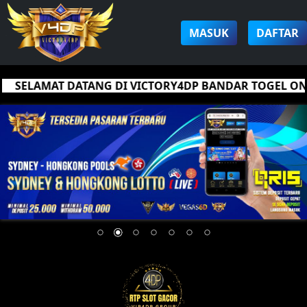
MASUK
DAFTAR
SELAMAT DATANG DI VICTORY4DP BANDAR TOGEL ONLI