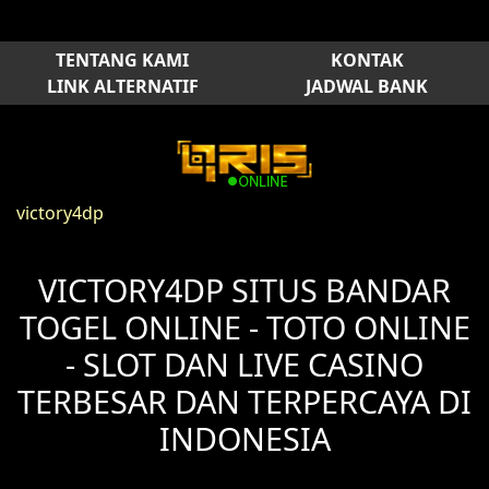
TENTANG KAMI
KONTAK
LINK ALTERNATIF
JADWAL BANK
victory4dp
VICTORY4DP SITUS BANDAR
TOGEL ONLINE - TOTO ONLINE
- SLOT DAN LIVE CASINO
TERBESAR DAN TERPERCAYA DI
INDONESIA