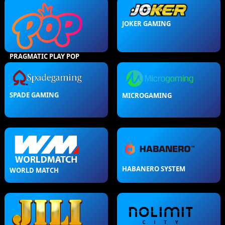
JOKER GAMING
PRAGMATIC PLAY POP
SPADE GAMING
MICROGAMING
HABANERO SYSTEM
WORLD MATCH