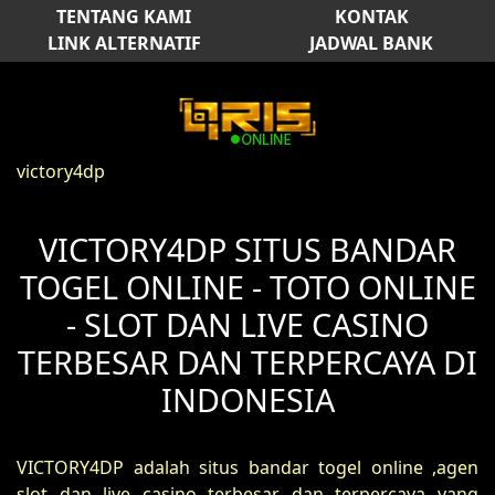
TENTANG KAMI
KONTAK
LINK ALTERNATIF
JADWAL BANK
victory4dp
VICTORY4DP SITUS BANDAR
TOGEL ONLINE - TOTO ONLINE
- SLOT DAN LIVE CASINO
TERBESAR DAN TERPERCAYA DI
INDONESIA
VICTORY4DP adalah situs bandar togel online ,agen
slot dan live casino terbesar dan terpercaya yang